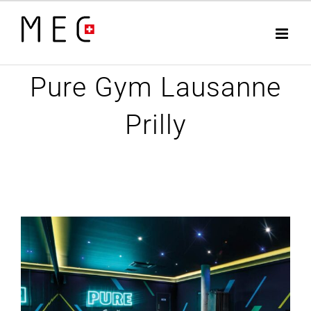
Zum
Inhalt
springen
Pure Gym Lausanne
Prilly
View
Larger
Image